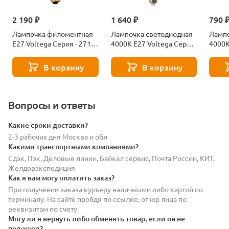
2 190 ₽
1 640 ₽
790 
Лампочка филоментная
Лампочка светодиодная
Лампо
Е27 Voltega Серия - 271
4000К Е27 Voltega Серия
4000К
8529
- 271 8589
- 271
В корзину
В корзину
Вопросы и ответы
Какие сроки доставки?
2-3 рабочих дня Москва и обл
Какими транспортными компаниями?
Сдэк, Пэк, Деловые линии, Байкал сервис, Почта России, КИТ,
Желдорэкспедиция
Как я вам могу оплатить заказ?
При получении заказа курьеру наличными либо картой по
терминалу. На сайте пройдя по ссылке, от юр лица по
реквизитам по счету.
Могу ли я вернуть либо обменять товар, если он не
подошел?