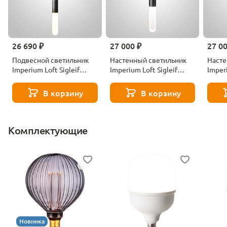
26 690 ₽
27 000 ₽
27 0
Подвесной светильник
Настенный светильник
Насте
Imperium Loft Sigleif
Imperium Loft Sigleif
Imperi
232512-23
230912-23
23091
В корзину
В корзину
Комплектующие
Новинка