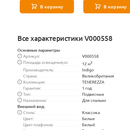
271 8585
В корзину
В корзину
Все характеристики V000558
Основные параметры:
Артикул:
V000558
?
Площадь освещения,м:
?
2
12 м
Производитель:
Indigo
Страна:
Великобритания
Коллекция:
TENEREZZA
?
Гарантия:
1 год
Тип:
Подвесные
?
Назначение:
Для спальни
?
Внешний вид:
Стиль:
Классика
?
Цвет:
Белые
Цвет плафонов:
Белый