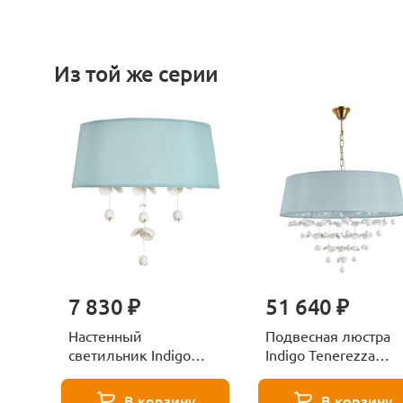
Из той же серии
7 830 ₽
51 640 ₽
Настенный
Подвесная люстра
светильник Indigo
Indigo Tenerezza
Tenerezza 13029/1W
13029/8P Brass
Brass V000511
V000513
В корзину
В корзину