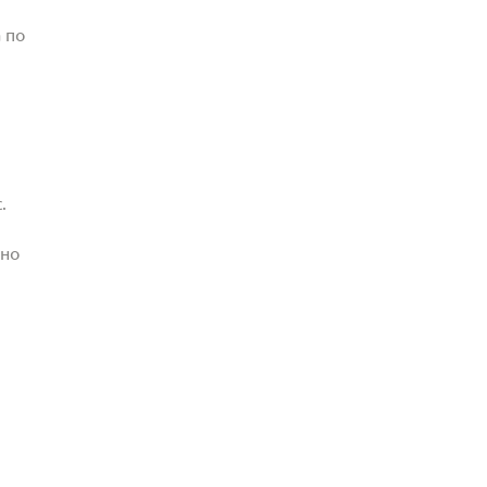
 по
.
жно