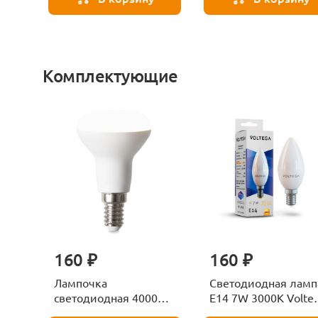
Комплектующие
160 ₽
160 ₽
Лампочка
Светодиодная ламп
светодиодная 4000К
E14 7W 3000K Volte
Е27 Voltega Серия -
Candle 7230