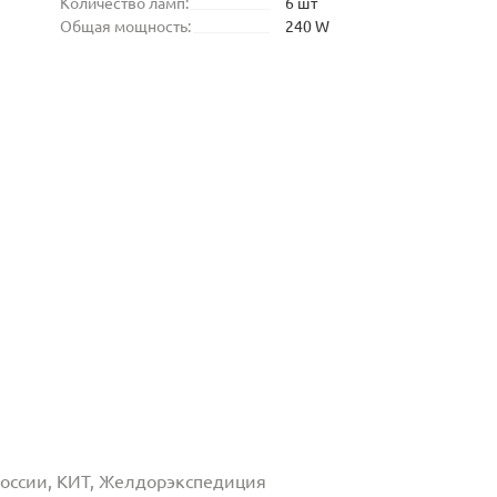
Количество ламп:
6 шт
Общая мощность:
240 W
 России, КИТ, Желдорэкспедиция