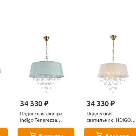
34 330 ₽
34 330 ₽
Подвесная люстра
Подвесной
Indigo Tenerezza
светильник INDIGO
13029/6P Brass
TENEREZZA V000557
V000512
В корзину
В корзину