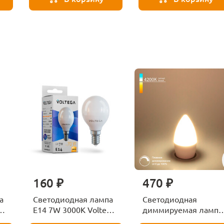
160 ₽
470 ₽
а
Светодиодная лампа
Светодиодная
ga
E14 7W 3000K Voltega
диммируемая лампа
Globe 7242
7W 4200K E14