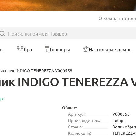
О компании
Бре
ры
Бра
Торшеры
Настольные лампы
тильник INDIGO TENEREZZA V000558
ник INDIGO TENEREZZA 
17
Общее:
Артикул:
V000558
Производитель:
Indigo
Страна:
Великобри
Коллекция:
TENEREZZA