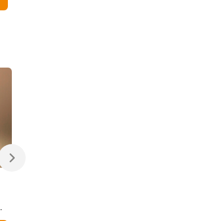
470 ₽
470 ₽
Светодиодная лампа
Светодиодная
Свеча на ветру
диммируемая лампа
Dimmable CW35 7W
7W 4200K E14