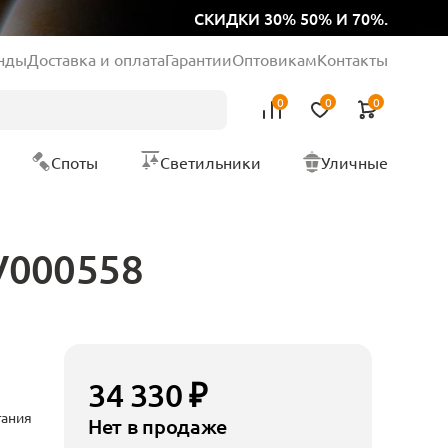
СКИДКИ 30% 50% И 70%.
нды
Доставка и оплата
Гарантии
Оптовикам
Контакты
0
0
0
Споты
Светильники
Уличные
V000558
34 330 ₽
тания
Нет в продаже