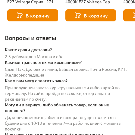
Е27 Voltega Серия - 271
4000К Е27 Voltega Серия
4000К
8529
- 271 8589
- 271
В корзину
В корзину
Вопросы и ответы
Какие сроки доставки?
2-3 рабочих дня Москва и обл
Какими транспортными компаниями?
Сдэк, Пэк, Деловые линии, Байкал сервис, Почта России, КИТ,
Желдорэкспедиция
Как я вам могу оплатить заказ?
При получении заказа курьеру наличными либо картой по
терминалу. На сайте пройдя по ссылке, от юр лица по
реквизитам по счету.
Могу ли я вернуть либо обменять товар, если он не
подошел?
Да, конечно можете, обмен и возврат осуществляется в
будние дни с 10-18 в течении 7-ми рабочих дней с момента
покупки
Мне нужен светильник (люстра) с конкретными