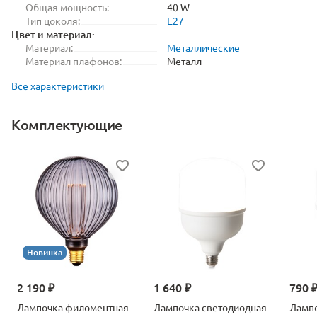
Общая мощность:
40 W
Тип цоколя:
E27
Цвет и материал:
Материал:
Металлические
Материал плафонов:
Металл
Все характеристики
Комплектующие
Новинка
2 190 ₽
1 640 ₽
790 
Лампочка филоментная
Лампочка светодиодная
Лампо