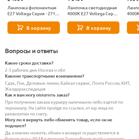
Лампочка филоментная
Лампочка светодиодная
Лампо
Е27 Voltega Серия - 271
4000К Е27 Voltega Серия
4000К
8529
- 271 8589
- 271
В корзину
В корзину
Вопросы и ответы
Какие сроки доставки?
2-3 рабочих дня Москва и обл
Какими транспортными компаниями?
Сдэк, Пэк, Деловые линии, Байкал сервис, Почта России, КИТ,
Желдорэкспедиция
Как я вам могу оплатить заказ?
При получении заказа курьеру наличными либо картой по
терминалу. На сайте пройдя по ссылке, от юр лица по
реквизитам по счету.
Могу ли я вернуть либо обменять товар, если он не
подошел?
Да, конечно можете, обмен и возврат осуществляется в
будние дни с 10-18 в течении 7-ми рабочих дней с момента