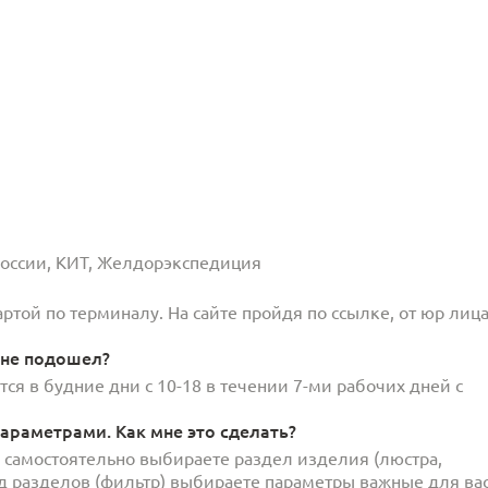
 России, КИТ, Желдорэкспедиция
той по терминалу. На сайте пройдя по ссылке, от юр лица
 не подошел?
ся в будние дни с 10-18 в течении 7-ми рабочих дней с
араметрами. Как мне это сделать?
и самостоятельно выбираете раздел изделия (люстра,
под разделов (фильтр) выбираете параметры важные для вас