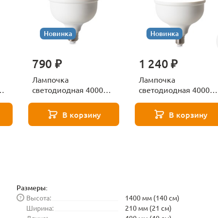
Новинка
Новинка
790 ₽
1 240 ₽
Лампочка
Лампочка
К
светодиодная 4000К
светодиодная 4000К
Е27 Voltega Серия -
Е27 Voltega Серия -
271 8587
271 8588
В корзину
В корзину
Размеры:
Высота:
1400 мм (140 см)
?
Ширина:
210 мм (21 см)