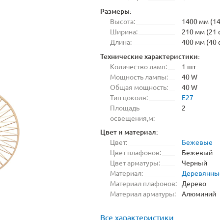
Размеры:
Высота:
1400 мм (14
Ширина:
210 мм (21 
Длина:
400 мм (40 
Технические характеристики:
Количество ламп:
1 шт
Мощность лампы:
40 W
Общая мощность:
40 W
Тип цоколя:
E27
Площадь
2
освещения,м:
Цвет и материал:
Цвет:
Бежевые
Цвет плафонов:
Бежевый
Цвет арматуры:
Черный
Материал:
Деревянны
Материал плафонов:
Дерево
Материал арматуры:
Алюминий
Все характеристики