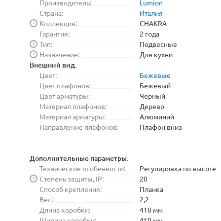
Производитель:
Lumion
Страна:
Италия
Коллекция:
CHAKRA
?
Гарантия:
2 года
Тип:
Подвесные
?
Назначение:
Для кухни
?
Внешний вид:
Цвет:
Бежевые
Цвет плафонов:
Бежевый
Цвет арматуры:
Черный
Материал плафонов:
Дерево
Материал арматуры:
Алюминий
Направление плафонов:
Плафон вниз
Дополнительные параметры:
Технические особенности:
Регулировка по высоте
Степень защиты, IP:
20
?
Способ крепления:
Планка
Вес:
2,2
Длина коробки:
410 мм
Ширина коробки:
410 мм