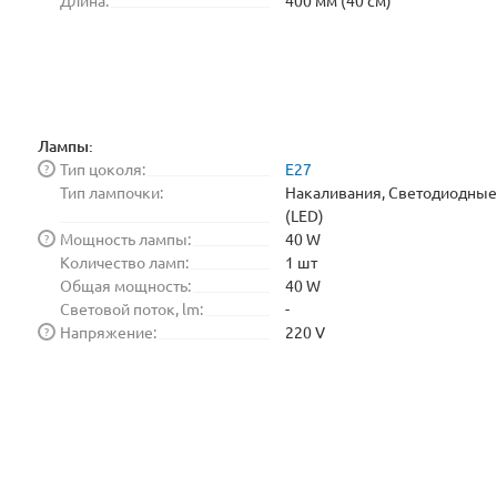
Длина:
400 мм (40 см)
Лампы:
Тип цоколя:
E27
?
Тип лампочки:
Накаливания, Светодиодные
(LED)
Мощность лампы:
40 W
?
Количество ламп:
1 шт
Общая мощность:
40 W
Световой поток, lm:
-
Напряжение:
220 V
?