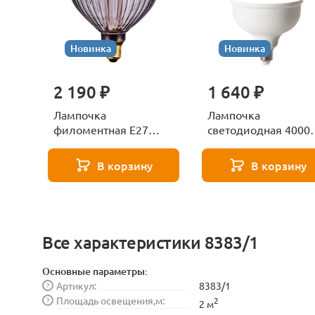
Новинка
Новинка
2 190 ₽
1 640 ₽
Лампочка
Лампочка
филоментная Е27
светодиодная 4000
Voltega Серия - 271
Е27 Voltega Серия -
8529
271 8589
В корзину
В корзину
Все характеристики 8383/1
Основные параметры:
Артикул:
8383/1
?
Площадь освещения,м:
?
2
2 м