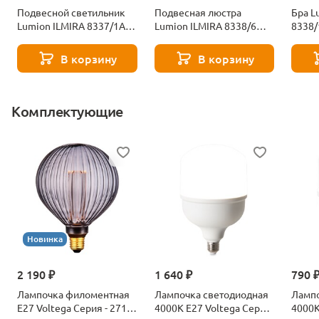
Подвесной светильник
Подвесная люстра
Бра L
Lumion ILMIRA 8337/1A
Lumion ILMIRA 8338/6
8338
бронза
хром
В корзину
В корзину
Комплектующие
Новинка
2 190 ₽
1 640 ₽
790 
Лампочка филоментная
Лампочка светодиодная
Лампо
Е27 Voltega Серия - 271
4000К Е27 Voltega Серия
4000К