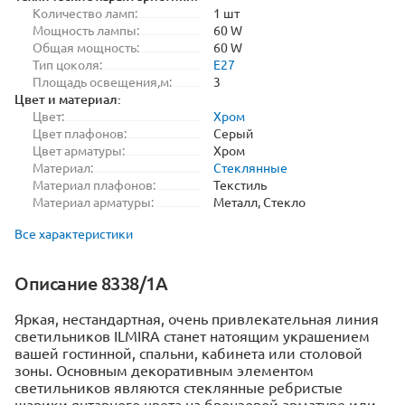
Количество ламп:
1 шт
Мощность лампы:
60 W
Общая мощность:
60 W
Тип цоколя:
E27
Площадь освещения,м:
3
Цвет и материал:
Цвет:
Хром
Цвет плафонов:
Серый
Цвет арматуры:
Хром
Материал:
Стеклянные
Материал плафонов:
Текстиль
Материал арматуры:
Металл, Стекло
Все характеристики
Описание 8338/1A
Яркая, нестандартная, очень привлекательная линия
светильников ILMIRA станет натоящим украшением
вашей гостинной, спальни, кабинета или столовой
зоны. Основным декоративным элементом
светильников являются стеклянные ребристые
шарики янтарного цвета на бронзовой арматуре или