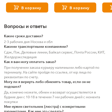
8529
- 271 8589
- 271
В корзину
В корзину
Вопросы и ответы
Какие сроки доставки?
2-3 рабочих дня Москва и обл
Какими транспортными компаниями?
Сдэк, Пэк, Деловые линии, Байкал сервис, Почта России, КИТ,
Желдорэкспедиция
Как я вам могу оплатить заказ?
При получении заказа курьеру наличными либо картой по
терминалу. На сайте пройдя по ссылке, от юр лица по
реквизитам по счету.
Могу ли я вернуть либо обменять товар, если он не
подошел?
Да, конечно можете, обмен и возврат осуществляется в
будние дни с 10-18 в течении 7-ми рабочих дней с момента
покупки
Мне нужен светильник (люстра) с конкретными
параметрами. Как мне это сделать?