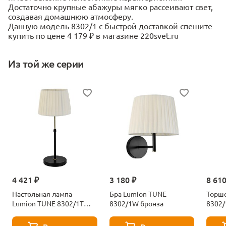
Достаточно крупные абажуры мягко рассеивают свет,
создавая домашнюю атмосферу.
Данную модель 8302/1 с быстрой доставкой спешите
купить по цене 4 179 ₽ в магазине 220svet.ru
Из той же серии
4 421 ₽
3 180 ₽
8 610
Настольная лампа
Бра Lumion TUNE
Торш
Lumion TUNE 8302/1T
8302/1W бронза
8302/
черный