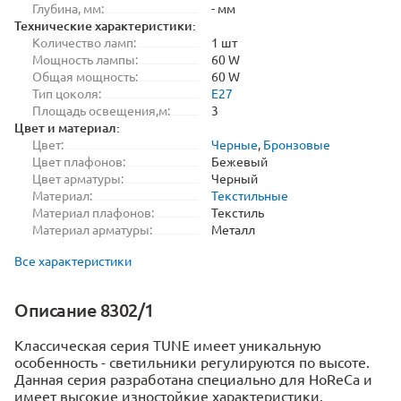
Глубина, мм:
- мм
Технические характеристики:
Количество ламп:
1 шт
Мощность лампы:
60 W
Общая мощность:
60 W
Тип цоколя:
E27
Площадь освещения,м:
3
Цвет и материал:
Цвет:
Черные
,
Бронзовые
Цвет плафонов:
Бежевый
Цвет арматуры:
Черный
Материал:
Текстильные
Материал плафонов:
Текстиль
Материал арматуры:
Металл
Все характеристики
Описание 8302/1
Классическая серия TUNE имеет уникальную
особенность - светильники регулируются по высоте.
Данная серия разработана специально для HoReCa и
имеет высокие изностойкие характеристики.