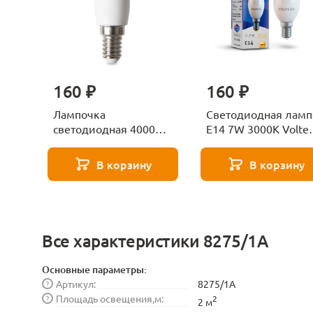
160 ₽
160 ₽
Лампочка
Светодиодная ламп
светодиодная 4000К
E14 7W 3000K Volte
Е27 Voltega Серия -
Candle 7230
271 8585
В корзину
В корзину
Все характеристики 8275/1A
Основные параметры:
Артикул:
8275/1A
?
Площадь освещения,м:
?
2
2 м