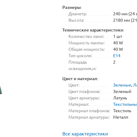
Размеры:
Диаметр:
240 мм (24 
Высота:
2180 мм (21
Технические характеристики:
Количество ламп:
1 шт
Мощность лампы:
40 W
Общая мощность:
40 W
Тип цоколя:
E14
Площадь
2
освещения,м:
Цвет и материал:
Цвет:
Зеленые
,
Л
Цвет плафонов:
Зеленый
Цвет арматуры:
Латунь
Материал:
Текстильн
Материал плафонов:
Текстиль
Материал арматуры:
Металл
Все характеристики