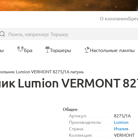
О компании
Бре
ры
Бра
Торшеры
Настольные лампы
тильник Lumion VERMONT 8275/1A латунь
ник Lumion VERMONT 82
Общее:
Артикул:
8275/1A
Производитель:
Lumion
Страна:
Италия
Коллекция:
VERMONT