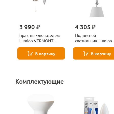
3 990 ₽
4 305 ₽
Бра с выключателем
Подвесной
Lumion VERMONT
светильник Lumion
8274/1W никель
VERMONT 8274/1A
никель
В корзину
В корзину
Комплектующие