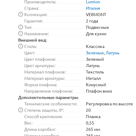
Производитель:
Lumion
Страна:
Италия
Коллекция:
VERMONT
?
Гарантия:
2 года
Тип:
Подвесные
?
Назначение:
Для кухни
?
Внешний вид:
Стиль:
Классика
?
Цвет:
Зеленые
,
Латунь
Цвет плафонов:
Зеленый
Цвет арматуры:
Латунь
Материал плафонов:
Текстиль
Материал арматуры:
Металл
Форма плафона:
Конусный
Направление плафонов:
Плафон вниз
Дополнительные параметры:
Технические особенности:
Регулировка по высоте
Степень защиты, IP:
20
?
Способ крепления:
Планка
Вес:
0,55
Длина коробки:
265 мм
Ширина коробки:
265 мм