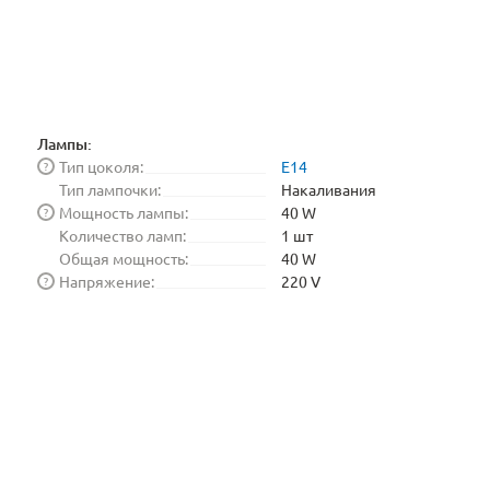
Лампы:
Тип цоколя:
E14
?
Тип лампочки:
Накаливания
Мощность лампы:
40 W
?
Количество ламп:
1 шт
Общая мощность:
40 W
Напряжение:
220 V
?