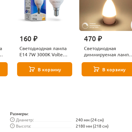
160 ₽
470 ₽
а
Светодиодная лампа
Светодиодная
ga
E14 7W 3000K Voltega
диммируемая лампа
Globe 7242
7W 4200K E14
Elektrostandard
В корзину
В корзину
BLE1448
Размеры:
Диаметр:
240 мм (24 см)
?
Высота:
2180 мм (218 см)
?