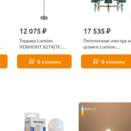
12 075 ₽
17 535 ₽
Торшер Lumion
Потолочная люстра н
VERMONT 8274/1F
штанге Lumion
никель
VERMONT 8275/5
латунь
В корзину
В корзину