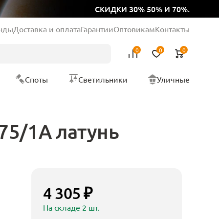
СКИДКИ 30% 50% И 70%.
нды
Доставка и оплата
Гарантии
Оптовикам
Контакты
0
0
0
Споты
Светильники
Уличные
75/1A латунь
4 305 ₽
На складе 2 шт.