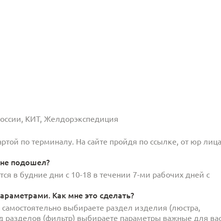
 России, КИТ, Желдорэкспедиция
той по терминалу. На сайте пройдя по ссылке, от юр лица
 не подошел?
ся в будние дни с 10-18 в течении 7-ми рабочих дней с
араметрами. Как мне это сделать?
и самостоятельно выбираете раздел изделия (люстра,
под разделов (фильтр) выбираете параметры важные для вас