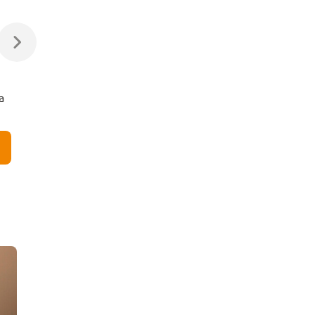
Акция 20%
18 900 ₽
6 069 ₽
23 625 ₽
а
Потолочная люстра на
Настольная лампа
штанге Lumion
Lumion VERMONT
VERMONT 8274/7
8275/1T латунь
никель
В корзину
В корзину