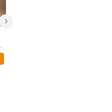
470 ₽
470 ₽
Светодиодная лампа
Светодиодная
Свеча на ветру
диммируемая лампа
Dimmable CW35 7W
7W 4200K E14
4200K E14
Elektrostandard
В корзину
В корзину
Elektrostandard
BLE1449
BLE1450