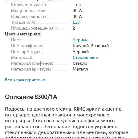
Количество ламп:
1 шт
Мощность лампы:
40 W
Общая мощность:
40 W
Тип цоколя:
E27
Площадь освещения,м:
2
Цвет и материал:
Цвет:
Черные
Цвет плафонов:
Голубой, Розовый
Цвет арматуры:
Черный
Материал:
Стеклянные
Материал плафонов:
Стекло
Материал арматуры:
Металл
Все характеристики
Описание 8300/1A
Подвесы из цветного стекла IRIME яркий акцент в
интерьере, цветная инькция в монохромные
интерьеры. Стильные крупные плафоны мягко
рассеивают свет. Основание подвесов украшено
стеклянными декоративными элементами, которые
добавляют изделию изысканности и утончённости.