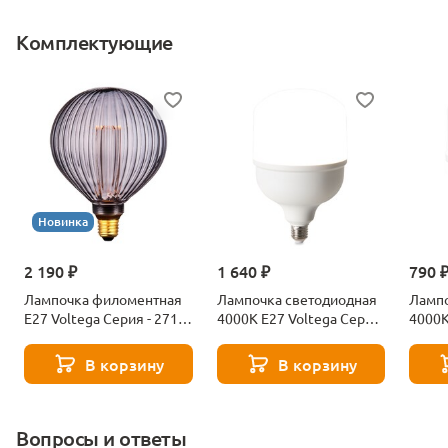
Комплектующие
Новинка
2 190 ₽
1 640 ₽
790 
Лампочка филоментная
Лампочка светодиодная
Лампо
Е27 Voltega Серия - 271
4000К Е27 Voltega Серия
4000К
8529
- 271 8589
- 271
В корзину
В корзину
Вопросы и ответы