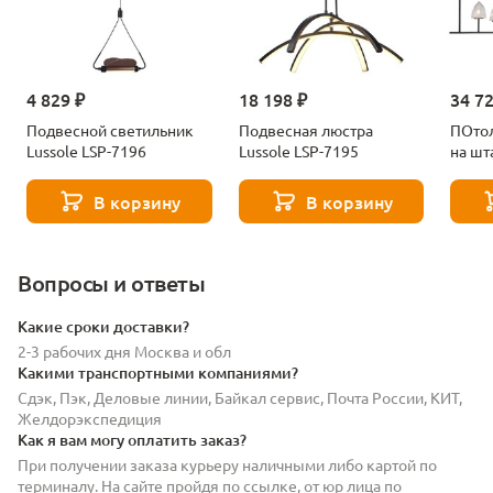
4 829 ₽
18 198 ₽
34 7
Подвесной светильник
Подвесная люстра
ПОто
Lussole LSP-7196
Lussole LSP-7195
на шт
LSP-8
В корзину
В корзину
Вопросы и ответы
Какие сроки доставки?
2-3 рабочих дня Москва и обл
Какими транспортными компаниями?
Сдэк, Пэк, Деловые линии, Байкал сервис, Почта России, КИТ,
Желдорэкспедиция
Как я вам могу оплатить заказ?
При получении заказа курьеру наличными либо картой по
терминалу. На сайте пройдя по ссылке, от юр лица по