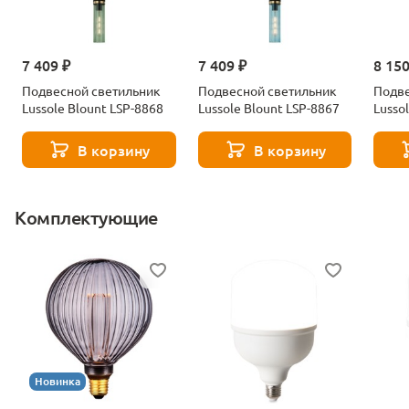
7 409 ₽
7 409 ₽
8 150
Подвесной светильник
Подвесной светильник
Подве
Lussole Blount LSP-8868
Lussole Blount LSP-8867
Lusso
В корзину
В корзину
Комплектующие
Новинка