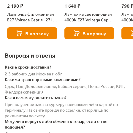
2 190 ₽
1 640 ₽
790 
Лампочка филоментная
Лампочка светодиодная
Лампо
Е27 Voltega Серия - 271
4000К Е27 Voltega Серия
4000К
8529
- 271 8589
- 271
В корзину
В корзину
Вопросы и ответы
Какие сроки доставки?
2-3 рабочих дня Москва и обл
Какими транспортными компаниями?
Сдэк, Пэк, Деловые линии, Байкал сервис, Почта России, КИТ,
Желдорэкспедиция
Как я вам могу оплатить заказ?
При получении заказа курьеру наличными либо картой по
терминалу. На сайте пройдя по ссылке, от юр лица по
реквизитам по счету.
Могу ли я вернуть либо обменять товар, если он не
подошел?