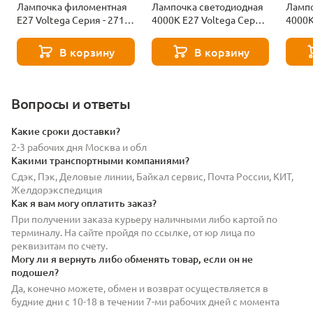
Лампочка филоментная
Лампочка светодиодная
Лампо
Е27 Voltega Серия - 271
4000К Е27 Voltega Серия
4000К
8529
- 271 8589
- 271
В корзину
В корзину
Вопросы и ответы
Какие сроки доставки?
2-3 рабочих дня Москва и обл
Какими транспортными компаниями?
Сдэк, Пэк, Деловые линии, Байкал сервис, Почта России, КИТ,
Желдорэкспедиция
Как я вам могу оплатить заказ?
При получении заказа курьеру наличными либо картой по
терминалу. На сайте пройдя по ссылке, от юр лица по
реквизитам по счету.
Могу ли я вернуть либо обменять товар, если он не
подошел?
Да, конечно можете, обмен и возврат осуществляется в
будние дни с 10-18 в течении 7-ми рабочих дней с момента