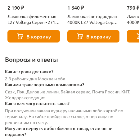
2 190 ₽
1 640 ₽
790 
Лампочка филоментная
Лампочка светодиодная
Лампо
Е27 Voltega Серия - 271
4000К Е27 Voltega Серия
4000К
8529
- 271 8589
- 271
В корзину
В корзину
Вопросы и ответы
Какие сроки доставки?
2-3 рабочих дня Москва и обл
Какими транспортными компаниями?
Сдэк, Пэк, Деловые линии, Байкал сервис, Почта России, КИТ,
Желдорэкспедиция
Как я вам могу оплатить заказ?
При получении заказа курьеру наличными либо картой по
терминалу. На сайте пройдя по ссылке, от юр лица по
реквизитам по счету.
Могу ли я вернуть либо обменять товар, если он не
подошел?