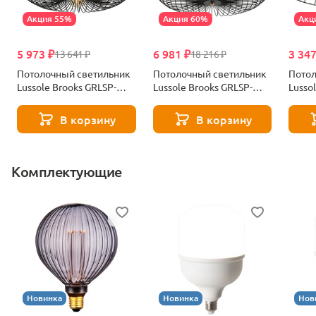
Акция 55%
Акция 60%
Акц
5 973 ₽
6 981 ₽
3 347
13 641 ₽
18 216 ₽
Потолочный светильник
Потолочный светильник
Потол
Lussole Brooks GRLSP-
Lussole Brooks GRLSP-
Lusso
8251
8250
8249
В корзину
В корзину
Комплектующие
Новинка
Новинка
Нов