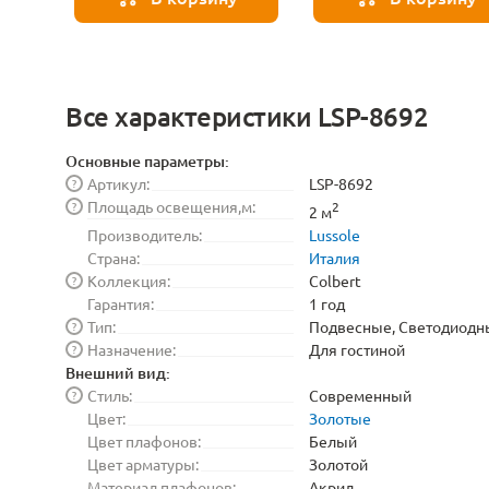
Все характеристики LSP-8692
Основные параметры:
Артикул:
LSP-8692
?
Площадь освещения,м:
?
2
2 м
Производитель:
Lussole
Страна:
Италия
Коллекция:
Colbert
?
Гарантия:
1 год
Тип:
Подвесные, Светодиодн
?
Назначение:
Для гостиной
?
Внешний вид:
Стиль:
Современный
?
Цвет:
Золотые
Цвет плафонов:
Белый
Цвет арматуры:
Золотой
Материал плафонов:
Акрил