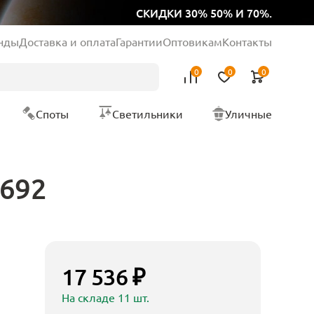
СКИДКИ 30% 50% И 70%.
нды
Доставка и оплата
Гарантии
Оптовикам
Контакты
0
0
0
Споты
Светильники
Уличные
8692
17 536 ₽
На складе 11 шт.