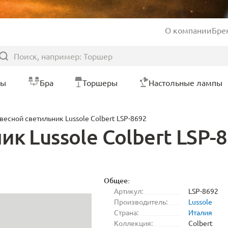
О компании
Бре
ры
Бра
Торшеры
Настольные лампы
весной светильник Lussole Colbert LSP-8692
к Lussole Colbert LSP-
Общее:
Артикул:
LSP-8692
Производитель:
Lussole
Страна:
Италия
Коллекция:
Colbert