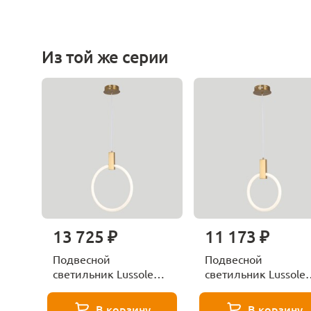
Из той же серии
13 725 ₽
11 173 ₽
Подвесной
Подвесной
светильник Lussole
светильник Lussole
Colbert LSP-8695
Colbert LSP-8694
В корзину
В корзину