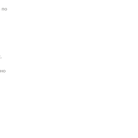
 по
.
жно