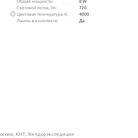
Общая мощность:
8 W
Световой поток, lm:
720
Цветовая температура, K:
4000
?
Лампы в комплекте:
Да
 России, КИТ, Желдорэкспедиция