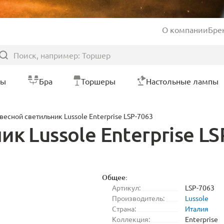
О компании
Бре
ры
Бра
Торшеры
Настольные лампы
весной светильник Lussole Enterprise LSP-7063
к Lussole Enterprise LS
Общее:
Артикул:
LSP-7063
Производитель:
Lussole
Страна:
Италия
Коллекция:
Enterprise