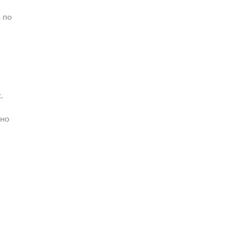
 по
.
жно