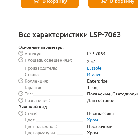
В корзину
В корзину
Все характеристики LSP-7063
Основные параметры:
Артикул:
LSP-7063
?
Площадь освещения,м:
?
2
2 м
Производитель:
Lussole
Страна:
Италия
Коллекция:
Enterprise
?
Гарантия:
1 год
Тип:
Подвесные, Светодиодн
?
Назначение:
Для гостиной
?
Внешний вид:
Стиль:
Неоклассика
?
Цвет:
Хром
Цвет плафонов:
Прозрачный
Цвет арматуры:
Хром