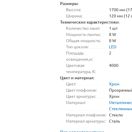
Размеры:
Высота:
1700 мм (17
Ширина:
120 мм (12 
Технические характеристики:
Количество ламп:
1 шт
Мощность лампы:
8 W
Общая мощность:
8 W
Тип цоколя:
LED
Площадь
2
освещения,м:
Цветовая
4000
температура, K:
Цвет и материал:
Цвет:
Хром
Цвет плафонов:
Прозрачны
Цвет арматуры:
Хром
Материал:
Металличе
Стеклянны
Материал плафонов:
Стекло
Материал арматуры:
Сталь
Все характеристики