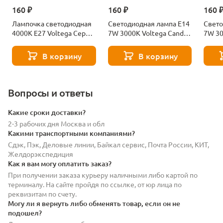
160 ₽
160 ₽
160 
Лампочка светодиодная
Светодиодная лампа E14
Свето
4000К Е27 Voltega Серия
7W 3000K Voltega Candle
7W 30
- 271 8585
7230
7242
В корзину
В корзину
Вопросы и ответы
Какие сроки доставки?
2-3 рабочих дня Москва и обл
Какими транспортными компаниями?
Сдэк, Пэк, Деловые линии, Байкал сервис, Почта России, КИТ,
Желдорэкспедиция
Как я вам могу оплатить заказ?
При получении заказа курьеру наличными либо картой по
терминалу. На сайте пройдя по ссылке, от юр лица по
реквизитам по счету.
Могу ли я вернуть либо обменять товар, если он не
подошел?