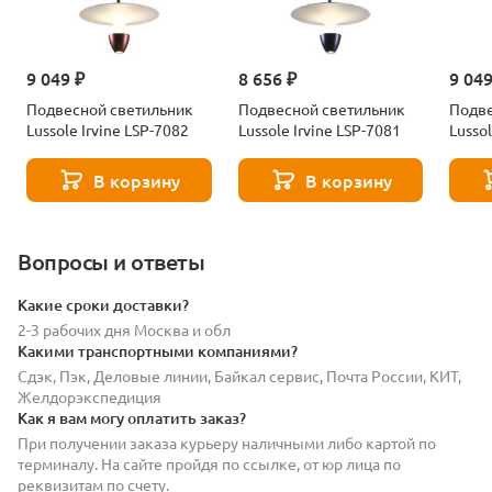
9 049 ₽
8 656 ₽
9 049
Подвесной светильник
Подвесной светильник
Подве
Lussole Irvine LSP-7082
Lussole Irvine LSP-7081
Lusso
В корзину
В корзину
Вопросы и ответы
Какие сроки доставки?
2-3 рабочих дня Москва и обл
Какими транспортными компаниями?
Сдэк, Пэк, Деловые линии, Байкал сервис, Почта России, КИТ,
Желдорэкспедиция
Как я вам могу оплатить заказ?
При получении заказа курьеру наличными либо картой по
терминалу. На сайте пройдя по ссылке, от юр лица по
реквизитам по счету.