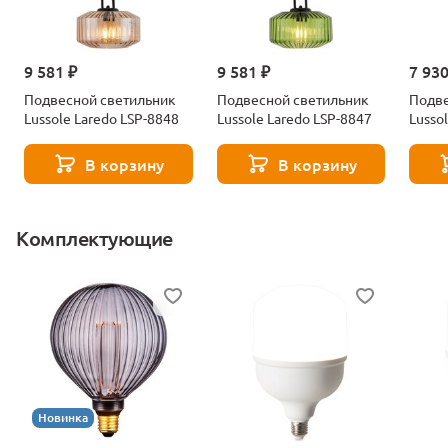
9 581 ₽
9 581 ₽
7 930
Подвесной светильник
Подвесной светильник
Подве
Lussole Laredo LSP-8848
Lussole Laredo LSP-8847
Lusso
В корзину
В корзину
Комплектующие
Новинка