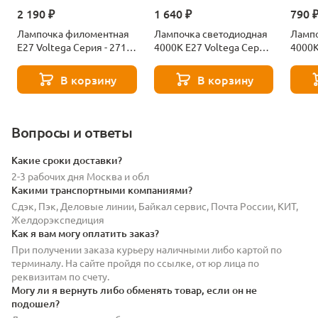
2 190 ₽
1 640 ₽
790 
Лампочка филоментная
Лампочка светодиодная
Лампо
Е27 Voltega Серия - 271
4000К Е27 Voltega Серия
4000К
8529
- 271 8589
- 271
В корзину
В корзину
Вопросы и ответы
Какие сроки доставки?
2-3 рабочих дня Москва и обл
Какими транспортными компаниями?
Сдэк, Пэк, Деловые линии, Байкал сервис, Почта России, КИТ,
Желдорэкспедиция
Как я вам могу оплатить заказ?
При получении заказа курьеру наличными либо картой по
терминалу. На сайте пройдя по ссылке, от юр лица по
реквизитам по счету.
Могу ли я вернуть либо обменять товар, если он не
подошел?