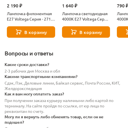
2 190 ₽
1 640 ₽
790 
Лампочка филоментная
Лампочка светодиодная
Лампо
Е27 Voltega Серия - 271
4000К Е27 Voltega Серия
4000К
8529
- 271 8589
- 271
В корзину
В корзину
Вопросы и ответы
Какие сроки доставки?
2-3 рабочих дня Москва и обл
Какими транспортными компаниями?
Сдэк, Пэк, Деловые линии, Байкал сервис, Почта России, КИТ,
Желдорэкспедиция
Как я вам могу оплатить заказ?
При получении заказа курьеру наличными либо картой по
терминалу. На сайте пройдя по ссылке, от юр лица по
реквизитам по счету.
Могу ли я вернуть либо обменять товар, если он не
подошел?