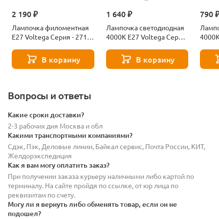
2 190 ₽
1 640 ₽
790 
Лампочка филоментная
Лампочка светодиодная
Лампо
Е27 Voltega Серия - 271
4000К Е27 Voltega Серия
4000К
8529
- 271 8589
- 271
В корзину
В корзину
Вопросы и ответы
Какие сроки доставки?
2-3 рабочих дня Москва и обл
Какими транспортными компаниями?
Сдэк, Пэк, Деловые линии, Байкал сервис, Почта России, КИТ,
Желдорэкспедиция
Как я вам могу оплатить заказ?
При получении заказа курьеру наличными либо картой по
терминалу. На сайте пройдя по ссылке, от юр лица по
реквизитам по счету.
Могу ли я вернуть либо обменять товар, если он не
подошел?