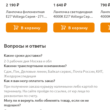
2 190 ₽
1 640 ₽
790 
Лампочка филоментная
Лампочка светодиодная
Лампо
Е27 Voltega Серия - 271
4000К Е27 Voltega Серия
4000К
8529
- 271 8589
- 271
В корзину
В корзину
Вопросы и ответы
Какие сроки доставки?
2-3 рабочих дня Москва и обл
Какими транспортными компаниями?
Сдэк, Пэк, Деловые линии, Байкал сервис, Почта России, КИТ,
Желдорэкспедиция
Как я вам могу оплатить заказ?
При получении заказа курьеру наличными либо картой по
терминалу. На сайте пройдя по ссылке, от юр лица по
реквизитам по счету.
Могу ли я вернуть либо обменять товар, если он не
подошел?