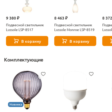
9 380 ₽
8 463 ₽
8 372
Подвесной светильник
Подвесной светильник
Подве
Lussole LSP-8517
Lussole Monroe LSP-8519
Lusso
В корзину
В корзину
Комплектующие
Новинка