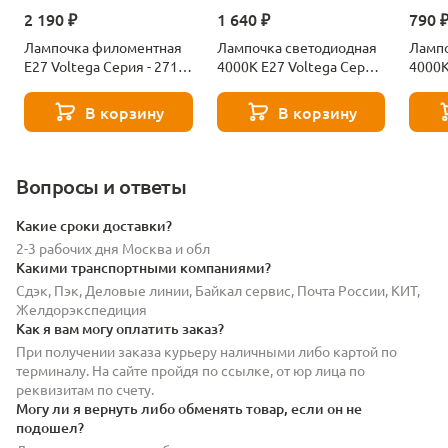
2 190 ₽
1 640 ₽
790 
Лампочка филоментная
Лампочка светодиодная
Лампо
Е27 Voltega Серия - 271
4000К Е27 Voltega Серия
4000К
8529
- 271 8589
- 271
В корзину
В корзину
Вопросы и ответы
Какие сроки доставки?
2-3 рабочих дня Москва и обл
Какими транспортными компаниями?
Сдэк, Пэк, Деловые линии, Байкал сервис, Почта России, КИТ,
Желдорэкспедиция
Как я вам могу оплатить заказ?
При получении заказа курьеру наличными либо картой по
терминалу. На сайте пройдя по ссылке, от юр лица по
реквизитам по счету.
Могу ли я вернуть либо обменять товар, если он не
подошел?