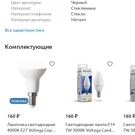
Цвет арматуры:
Черный
Материал:
Стеклянные
Материал плафонов:
Стекло
Материал арматуры:
Металл
Все характеристики
Комплектующие
Новинка
160 ₽
160 ₽
160 
Лампочка светодиодная
Светодиодная лампа E14
Свето
4000К Е27 Voltega Серия
7W 3000K Voltega Candle
7W 30