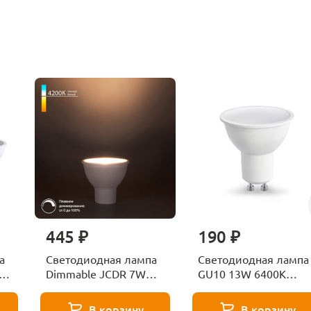
445 ₽
190 ₽
а
Светодиодная лампа
Светодиодная лампа
Dimmable JCDR 7W
GU10 13W 6400K
51
4200K GU10
Ambrella light BULBI
Elektrostandard
181306
В корзину
В корзину