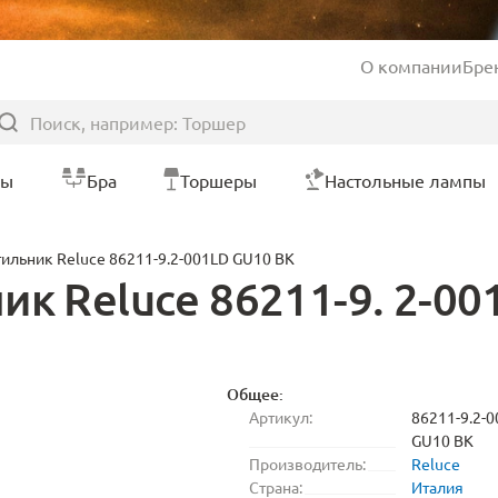
О компании
Бре
ры
Бра
Торшеры
Настольные лампы
ильник Reluce 86211-9.2-001LD GU10 BK
к Reluce 86211-9. 2-00
Общее:
Артикул:
86211-9.2-
GU10 BK
Производитель:
Reluce
Страна:
Италия