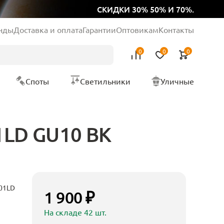
СКИДКИ 30% 50% И 70%.
нды
Доставка и оплата
Гарантии
Оптовикам
Контакты
0
0
0
Споты
Светильники
Уличные
1LD GU10 BK
001LD
1 900 ₽
На складе 42 шт.