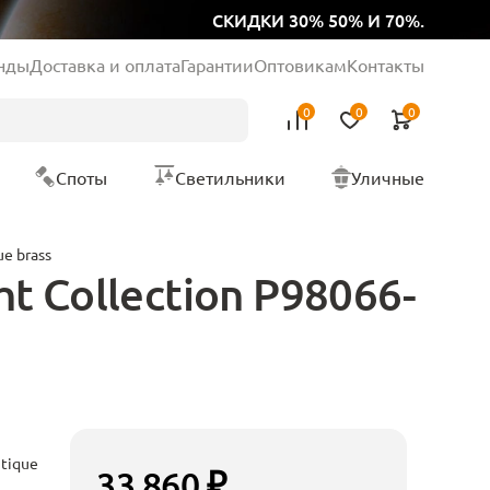
СКИДКИ 30% 50% И 70%.
нды
Доставка и оплата
Гарантии
Оптовикам
Контакты
0
0
0
Споты
Светильники
Уличные
e brass
 Collection P98066-
tique
33 860 ₽