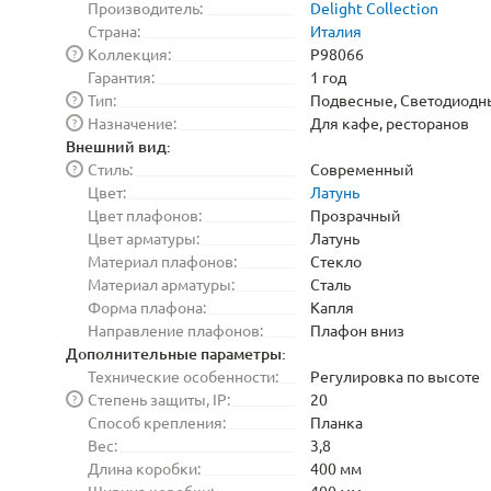
Производитель:
Delight Collection
Страна:
Италия
Коллекция:
P98066
?
Гарантия:
1 год
Тип:
Подвесные, Светодиодн
?
Назначение:
Для кафе, ресторанов
?
Внешний вид:
Стиль:
Современный
?
Цвет:
Латунь
Цвет плафонов:
Прозрачный
Цвет арматуры:
Латунь
Материал плафонов:
Стекло
Материал арматуры:
Сталь
Форма плафона:
Капля
Направление плафонов:
Плафон вниз
Дополнительные параметры:
Технические особенности:
Регулировка по высоте
Степень защиты, IP:
20
?
Способ крепления:
Планка
Вес:
3,8
Длина коробки:
400 мм
Ширина коробки:
400 мм