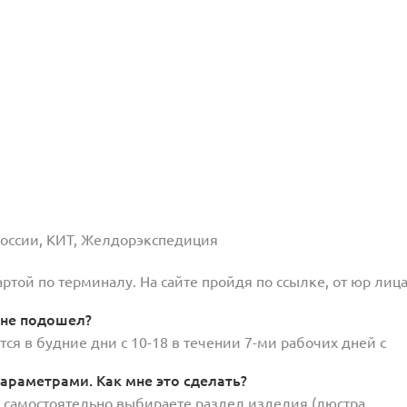
 России, КИТ, Желдорэкспедиция
той по терминалу. На сайте пройдя по ссылке, от юр лица
 не подошел?
ся в будние дни с 10-18 в течении 7-ми рабочих дней с
араметрами. Как мне это сделать?
и самостоятельно выбираете раздел изделия (люстра,