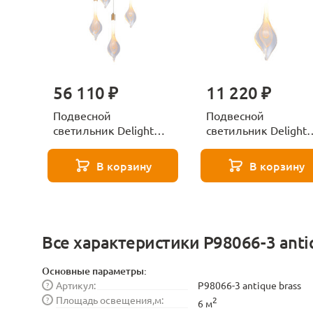
56 110 ₽
11 220 ₽
Подвесной
Подвесной
светильник Delight
светильник Delight
Collection P98066-5
Collection P98066-1
antique brass
antique brass
В корзину
В корзину
Все характеристики P98066-3 anti
Основные параметры:
Артикул:
P98066-3 antique brass
?
Площадь освещения,м:
?
2
6 м