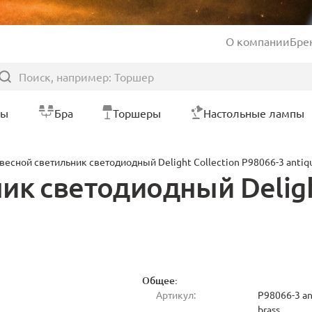
О компании
Бре
ры
Бра
Торшеры
Настольные лампы
весной светильник светодиодный Delight Collection P98066-3 antiqu
к светодиодный Delight
Общее:
Артикул:
P98066-3 an
brass