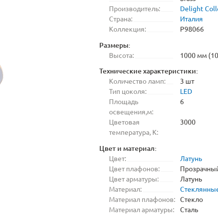
Производитель:
Delight Coll
Страна:
Италия
Коллекция:
P98066
Размеры:
Высота:
1000 мм (10
Технические характеристики:
Количество ламп:
3 шт
Тип цоколя:
LED
Площадь
6
освещения,м:
Цветовая
3000
температура, K:
Цвет и материал:
Цвет:
Латунь
Цвет плафонов:
Прозрачны
Цвет арматуры:
Латунь
Материал:
Стеклянны
Материал плафонов:
Стекло
Материал арматуры:
Сталь