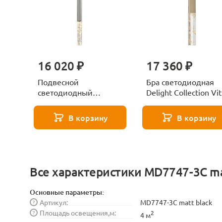
16 020 ₽
17 360 ₽
Подвесной
Бра светодиодная
светодиодный
Delight Collection Vi
светильник Delight
1A br.brass
Collection Vita 1A
В корзину
В корзину
nickel
Все характеристики MD7747-3C ma
Основные параметры:
Артикул:
MD7747-3C matt black
?
Площадь освещения,м:
?
2
4 м