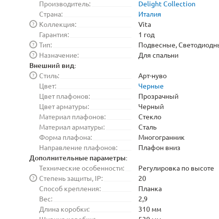
Производитель:
Delight Collection
Страна:
Италия
Коллекция:
Vita
?
Гарантия:
1 год
Тип:
Подвесные, Светодиодн
?
Назначение:
Для спальни
?
Внешний вид:
Стиль:
Арт-нуво
?
Цвет:
Черные
Цвет плафонов:
Прозрачный
Цвет арматуры:
Черный
Материал плафонов:
Стекло
Материал арматуры:
Сталь
Форма плафона:
Многогранник
Направление плафонов:
Плафон вниз
Дополнительные параметры:
Технические особенности:
Регулировка по высоте
Степень защиты, IP:
20
?
Способ крепления:
Планка
Вес:
2,9
Длина коробки:
310 мм
Ширина коробки:
530 мм