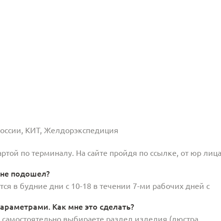
 России, КИТ, Желдорэкспедиция
той по терминалу. На сайте пройдя по ссылке, от юр лица
 не подошел?
ся в будние дни с 10-18 в течении 7-ми рабочих дней с
араметрами. Как мне это сделать?
и самостоятельно выбираете раздел изделия (люстра,