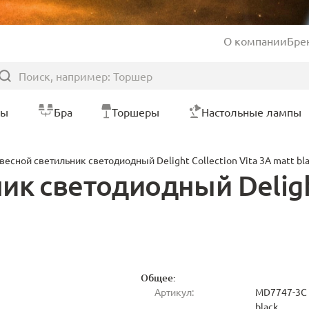
О компании
Бре
ры
Бра
Торшеры
Настольные лампы
весной светильник светодиодный Delight Collection Vita 3A matt bl
к светодиодный Delight
Общее:
Артикул:
MD7747-3C 
black