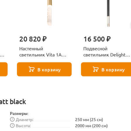
20 820 ₽
16 500 ₽
Настенный
Подвесной
ta
светильник Vita 1A
светильник Delight
new br.brass Delight
Collection Vita 1A mat
Collection
black
В корзину
В корзину
tt black
Размеры:
Диаметр:
250 мм (25 см)
?
Высота:
2000 мм (200 см)
?