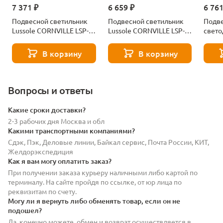
7 371 ₽
6 659 ₽
6 761
Подвесной светильник
Подвесной светильник
Подве
Lussole CORNVILLE LSP-
Lussole CORNVILLE LSP-
свето
7506
7505
CORNV
В корзину
В корзину
Вопросы и ответы
Какие сроки доставки?
2-3 рабочих дня Москва и обл
Какими транспортными компаниями?
Сдэк, Пэк, Деловые линии, Байкал сервис, Почта России, КИТ,
Желдорэкспедиция
Как я вам могу оплатить заказ?
При получении заказа курьеру наличными либо картой по
терминалу. На сайте пройдя по ссылке, от юр лица по
реквизитам по счету.
Могу ли я вернуть либо обменять товар, если он не
подошел?
Да, конечно можете, обмен и возврат осуществляется в