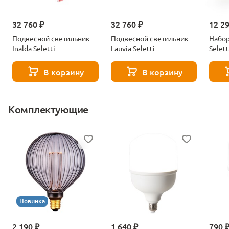
32 760 ₽
32 760 ₽
12 2
Подвесной светильник
Подвесной светильник
Набор
Inalda Seletti
Lauvia Seletti
Selett
В корзину
В корзину
Комплектующие
Новинка
2 190 ₽
1 640 ₽
790 