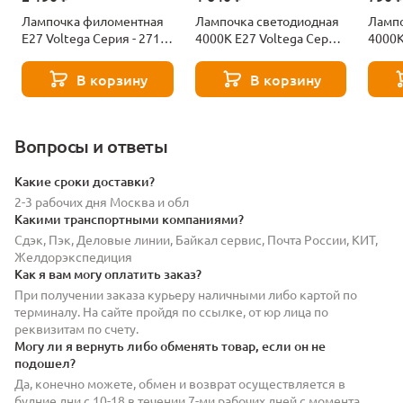
Лампочка филоментная
Лампочка светодиодная
Лампо
Е27 Voltega Серия - 271
4000К Е27 Voltega Серия
4000К
8529
- 271 8589
- 271
В корзину
В корзину
Вопросы и ответы
Какие сроки доставки?
2-3 рабочих дня Москва и обл
Какими транспортными компаниями?
Сдэк, Пэк, Деловые линии, Байкал сервис, Почта России, КИТ,
Желдорэкспедиция
Как я вам могу оплатить заказ?
При получении заказа курьеру наличными либо картой по
терминалу. На сайте пройдя по ссылке, от юр лица по
реквизитам по счету.
Могу ли я вернуть либо обменять товар, если он не
подошел?
Да, конечно можете, обмен и возврат осуществляется в
будние дни с 10-18 в течении 7-ми рабочих дней с момента