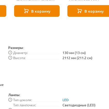
Andromeda 8934+8PL
В корзину
В корзину
Размеры:
Диаметр:
130 мм (13 см)
?
Высота:
2112 мм (211.2 см)
?
ые
Лампы:
Тип цоколя:
LED
?
Тип лампочки:
Светодиодные (LED)