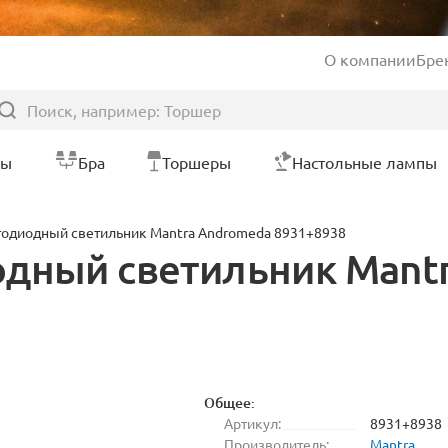
О компании
Бре
ры
Бра
Торшеры
Настольные лампы
тодиодный светильник Mantra Andromeda 8931+8938
одный светильник Mant
Общее:
Артикул:
8931+8938
Производитель:
Mantra