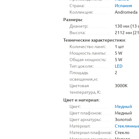
Страна:
Испания
Коллекция:
Andromeda
Размеры:
Диаметр:
130 мм (13 
Высота:
2112 мм (21
Технические характеристики:
Количество ламп:
1 шт
Мощность лампы:
5 W
Общая мощность:
5 W
Тип цоколя:
LED
Площадь
2
освещения,м:
Цветовая
3000K
температура, K:
Цвет и материал:
Цвет:
Медный
Цвет плафонов:
Медный
Цвет арматуры:
Золотой
Материал:
Стеклянны
Материал плафонов:
Стекло
Материал арматуры:
Металл