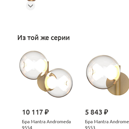
Из той же серии
10 117 ₽
5 843 ₽
Бра Mantra Andromeda
Бра Mantra Androme
9554
9553