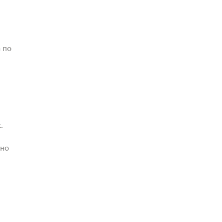
 по
.
жно