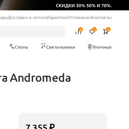
СКИДКИ 30% 50% И 70%.
нды
Доставка и оплата
Гарантии
Оптовикам
Контакты
0
0
0
Споты
Светильники
Уличные
ra Andromeda
7 355 ₽