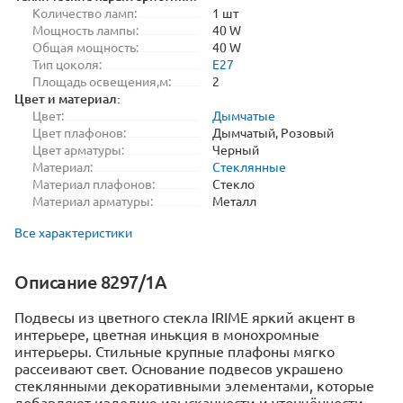
Количество ламп:
1 шт
Мощность лампы:
40 W
Общая мощность:
40 W
Тип цоколя:
E27
Площадь освещения,м:
2
Цвет и материал:
Цвет:
Дымчатые
Цвет плафонов:
Дымчатый, Розовый
Цвет арматуры:
Черный
Материал:
Стеклянные
Материал плафонов:
Стекло
Материал арматуры:
Металл
Все характеристики
Описание 8297/1A
Подвесы из цветного стекла IRIME яркий акцент в
интерьере, цветная инькция в монохромные
интерьеры. Стильные крупные плафоны мягко
рассеивают свет. Основание подвесов украшено
стеклянными декоративными элементами, которые
добавляют изделию изысканности и утончённости.