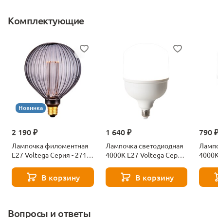
Комплектующие
Новинка
2 190 ₽
1 640 ₽
790 
Лампочка филоментная
Лампочка светодиодная
Лампо
Е27 Voltega Серия - 271
4000К Е27 Voltega Серия
4000К
8529
- 271 8589
- 271
В корзину
В корзину
Вопросы и ответы