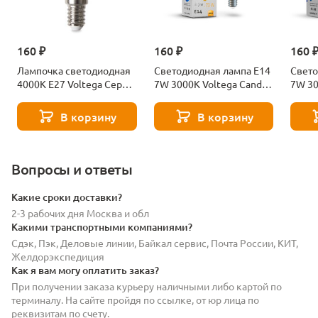
160 ₽
160 ₽
160 
Лампочка светодиодная
Светодиодная лампа E14
Свето
4000К Е27 Voltega Серия
7W 3000K Voltega Candle
7W 30
- 271 8585
7230
7242
В корзину
В корзину
Вопросы и ответы
Какие сроки доставки?
2-3 рабочих дня Москва и обл
Какими транспортными компаниями?
Сдэк, Пэк, Деловые линии, Байкал сервис, Почта России, КИТ,
Желдорэкспедиция
Как я вам могу оплатить заказ?
При получении заказа курьеру наличными либо картой по
терминалу. На сайте пройдя по ссылке, от юр лица по
реквизитам по счету.