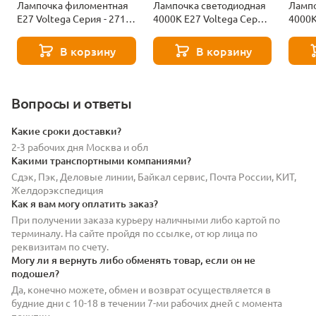
Лампочка филоментная
Лампочка светодиодная
Лампо
Е27 Voltega Серия - 271
4000К Е27 Voltega Серия
4000К
8529
- 271 8589
- 271
В корзину
В корзину
Вопросы и ответы
Какие сроки доставки?
2-3 рабочих дня Москва и обл
Какими транспортными компаниями?
Сдэк, Пэк, Деловые линии, Байкал сервис, Почта России, КИТ,
Желдорэкспедиция
Как я вам могу оплатить заказ?
При получении заказа курьеру наличными либо картой по
терминалу. На сайте пройдя по ссылке, от юр лица по
реквизитам по счету.
Могу ли я вернуть либо обменять товар, если он не
подошел?
Да, конечно можете, обмен и возврат осуществляется в
будние дни с 10-18 в течении 7-ми рабочих дней с момента
покупки