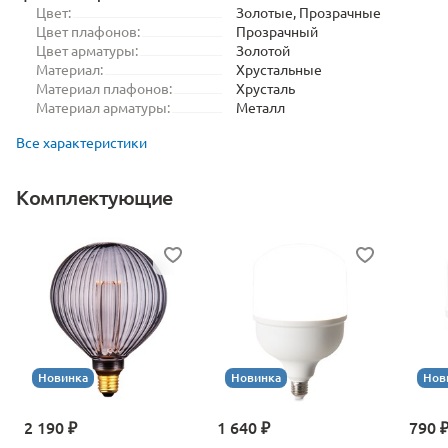
Цвет:
Золотые, Прозрачные
Цвет плафонов:
Прозрачный
Цвет арматуры:
Золотой
Материал:
Хрустальные
Материал плафонов:
Хрусталь
Материал арматуры:
Металл
Все характеристики
Комплектующие
Новинка
Новинка
Нов
2 190 ₽
1 640 ₽
790 