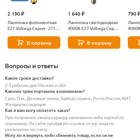
2 190 ₽
1 640 ₽
790 
Лампочка филоментная
Лампочка светодиодная
Лампо
Е27 Voltega Серия - 271
4000К Е27 Voltega Серия
4000К
8529
- 271 8589
- 271
В корзину
В корзину
Вопросы и ответы
Какие сроки доставки?
2-3 рабочих дня Москва и обл
Какими транспортными компаниями?
Сдэк, Пэк, Деловые линии, Байкал сервис, Почта России, КИТ,
Желдорэкспедиция
Как я вам могу оплатить заказ?
При получении заказа курьеру наличными либо картой по
терминалу. На сайте пройдя по ссылке, от юр лица по
реквизитам по счету.
Могу ли я вернуть либо обменять товар, если он не