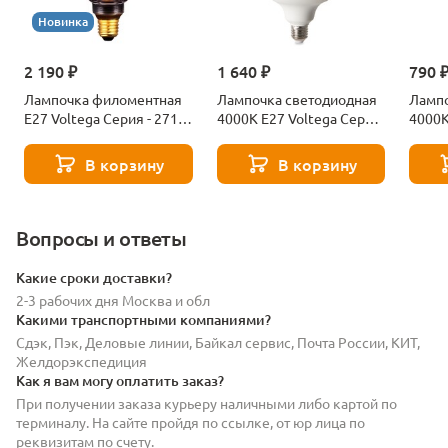
Новинка
2 190 ₽
1 640 ₽
790 
Лампочка филоментная
Лампочка светодиодная
Лампо
Е27 Voltega Серия - 271
4000К Е27 Voltega Серия
4000К
8529
- 271 8589
- 271
В корзину
В корзину
Вопросы и ответы
Какие сроки доставки?
2-3 рабочих дня Москва и обл
Какими транспортными компаниями?
Сдэк, Пэк, Деловые линии, Байкал сервис, Почта России, КИТ,
Желдорэкспедиция
Как я вам могу оплатить заказ?
При получении заказа курьеру наличными либо картой по
терминалу. На сайте пройдя по ссылке, от юр лица по
реквизитам по счету.