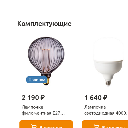
Комплектующие
Новинка
2 190 ₽
1 640 ₽
Лампочка
Лампочка
филоментная Е27
светодиодная 4000
Voltega Серия - 271
Е27 Voltega Серия -
8529
271 8589
В корзину
В корзину