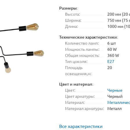
Размеры:
Высота:
200 мм (20 
Ширина:
750 мм (75 
Длина:
1000 мм (10
Технические характеристики:
Количество ламп:
6 шт
Мощность лампы:
60 W
Общая мощность:
360 W
Тип цоколя:
E27
Площадь
20
освещения,м:
Цвет и материал:
Цвет:
Черные
Цвет арматуры:
Черный
Материал:
Металличе
Материал арматуры:
Металл
Все характеристики