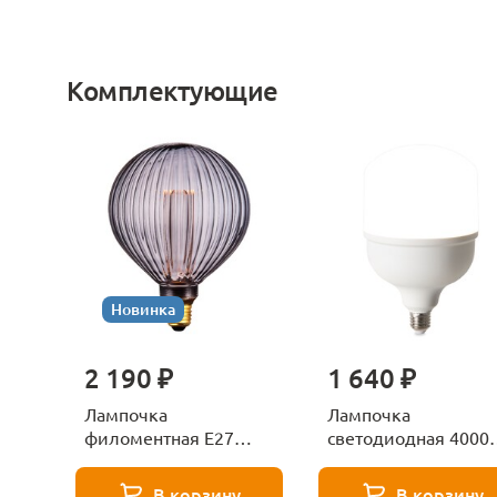
Комплектующие
Новинка
2 190 ₽
1 640 ₽
Лампочка
Лампочка
филоментная Е27
светодиодная 4000
Voltega Серия - 271
Е27 Voltega Серия -
8529
271 8589
В корзину
В корзину