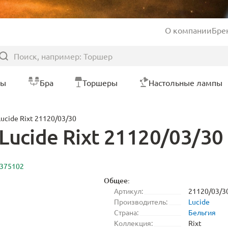
О компании
Бре
ры
Бра
Торшеры
Настольные лампы
ucide Rixt 21120/03/30
ucide Rixt 21120/03/30
2375102
Общее:
Артикул:
21120/03/3
Производитель:
Lucide
Страна:
Бельгия
Коллекция:
Rixt