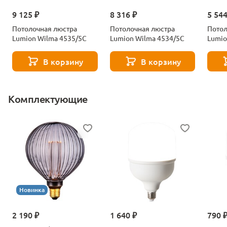
9 125 ₽
8 316 ₽
5 544
Потолочная люстра
Потолочная люстра
Потол
Lumion Wilma 4535/5C
Lumion Wilma 4534/5C
Lumio
В корзину
В корзину
Комплектующие
Новинка
2 190 ₽
1 640 ₽
790 