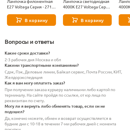
Лампочка филоментная
Лампочка светодиодная
Лампо
Е27 Voltega Серия - 271
4000К Е27 Voltega Серия
4000К
8529
- 271 8589
- 271
В корзину
В корзину
Вопросы и ответы
Какие сроки доставки?
2-3 рабочих дня Москва и обл
Какими транспортными компаниями?
Сдэк, Пэк, Деловые линии, Байкал сервис, Почта России, КИТ,
Желдорэкспедиция
Как я вам могу оплатить заказ?
При получении заказа курьеру наличными либо картой по
терминалу. На сайте пройдя по ссылке, от юр лица по
реквизитам по счету.
Могу ли я вернуть либо обменять товар, если он не
подошел?
Да, конечно можете, обмен и возврат осуществляется в
будние дни с 10-18 в течении 7-ми рабочих дней с момента
покупки