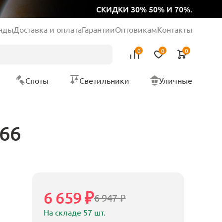
СКИДКИ 30% 50% И 70%.
нды
Доставка и оплата
Гарантии
Оптовикам
Контакты
0
0
0
Споты
Светильники
Уличные
266
6 659 ₽
6 947 ₽
На складе 57 шт.