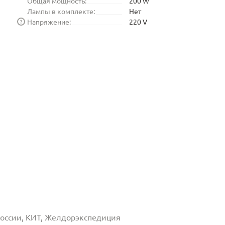
Общая мощность:
200 W
Лампы в комплекте:
Нет
Напряжение:
220 V
?
 России, КИТ, Желдорэкспедиция