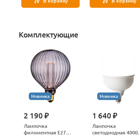
В корзину
В корзину
Комплектующие
Новинка
Новинка
2 190 ₽
1 640 ₽
Лампочка
Лампочка
филоментная Е27
светодиодная 4000
Voltega Серия - 271
Е27 Voltega Серия -