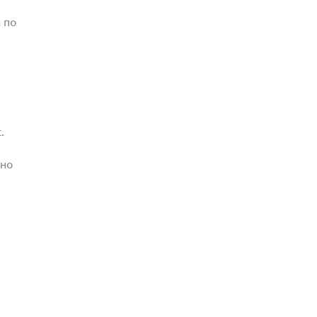
 по
.
жно