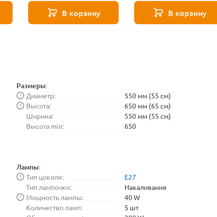
271 8587
271 8588
В корзину
В корзину
Размеры:
Диаметр:
550 мм (55 см)
?
Высота:
650 мм (65 см)
?
Ширина:
550 мм (55 см)
Высота min:
650
Лампы:
Тип цоколя:
E27
?
Тип лампочки:
Накаливания
Мощность лампы:
40 W
?
Количество ламп:
5 шт