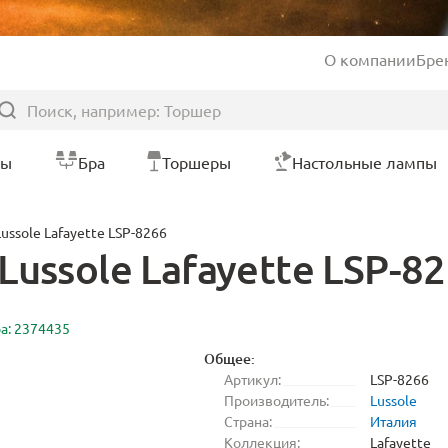
О компании
Бре
ры
Бра
Торшеры
Настольные лампы
ussole Lafayette LSP-8266
ussole Lafayette LSP-8
а: 2374435
Общее:
Артикул:
LSP-8266
Производитель:
Lussole
Страна:
Италия
Коллекция:
Lafayette