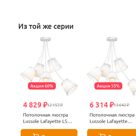
Из той же серии
Акция 60%
Акция 55%
4 829 ₽
6 314 ₽
12 157 ₽
13 642 ₽
Потолочная люстра
Потолочная люстра
Lussole Lafayette LSP-
Lussole Lafayette
8267
GRLSP-8267