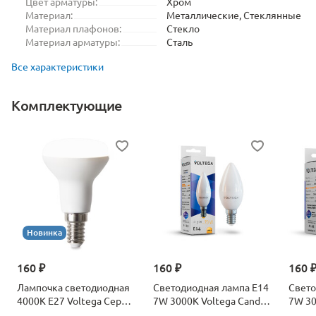
Цвет арматуры:
Хром
Материал:
Металлические, Стеклянные
Материал плафонов:
Стекло
Материал арматуры:
Сталь
Все характеристики
Комплектующие
Новинка
160 ₽
160 ₽
160 
Лампочка светодиодная
Светодиодная лампа E14
Свето
4000К Е27 Voltega Серия
7W 3000K Voltega Candle
7W 30
- 271 8585
7230
7242