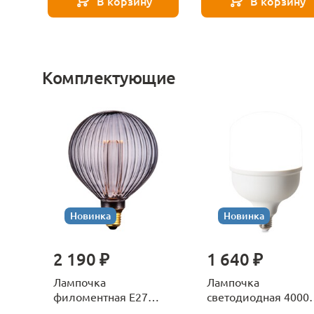
В корзину
В корзину
Комплектующие
Новинка
Новинка
2 190 ₽
1 640 ₽
Лампочка
Лампочка
филоментная Е27
светодиодная 4000
Voltega Серия - 271
Е27 Voltega Серия -