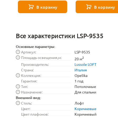
8529
271 8589
В корзину
В корзину
Все характеристики LSP-9535
Основные параметры:
Артикул:
LSP-9535
?
Площадь освещения,м:
?
2
20 м
Производитель:
Lussole LOFT
Страна:
Италия
Коллекция:
Opelika
?
Гарантия:
1 год
Тип:
Потолочные
?
Назначение:
Для спальни
?
Внешний вид:
Стиль:
Лофт
?
Цвет:
Коричневые
Цвет плафонов:
Коричневый