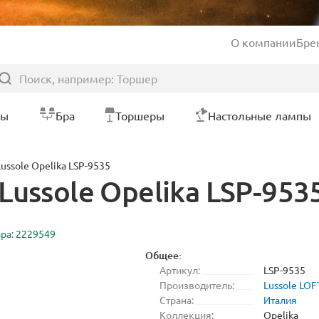
О компании
Бре
ры
Бра
Торшеры
Настольные лампы
ussole Opelika LSP-9535
ussole Opelika LSP-953
ара: 2229549
Общее:
Артикул:
LSP-9535
Производитель:
Lussole LOF
Страна:
Италия
Коллекция:
Opelika