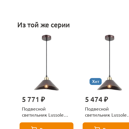
Из той же серии
Хит
5 771 ₽
5 474 ₽
Подвесной
Подвесной
светильник Lussole
светильник Lussole
Opelika GRLSP-9533
Opelika LSP-9533