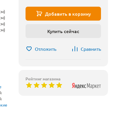
см)
Добавить в корзину
см)
см)
см)
Купить сейчас
Отложить
Сравнить
Рейтинг магазина
е
й
й
ские