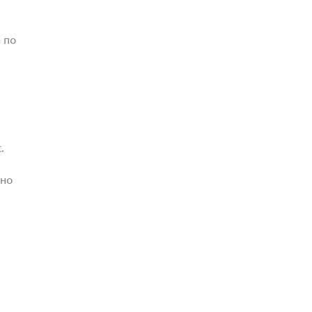
 по
.
жно