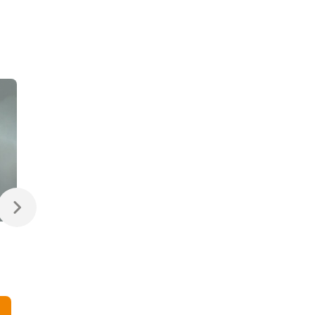
55 758 ₽
30 747 ₽
Настольная лампа
Бра Ambiente 02166/2
Ambiente 02166T/3 AB
AB
В корзину
В корзину