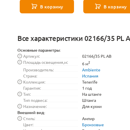
8529
271 8589
В корзину
В корзину
Все характеристики 02166/35 PL 
Основные параметры:
Артикул:
02166/35 PL AB
?
Площадь освещения,м:
?
2
6 м
Производитель:
Ambiente
Страна:
Испания
Коллекция:
Tenerife
?
Гарантия:
1 год
Тип:
На штанге
?
Тип подвеса:
Штанга
Назначение:
Для кухни
?
Внешний вид:
Стиль:
Ампир
?
Цвет:
Бронзовые