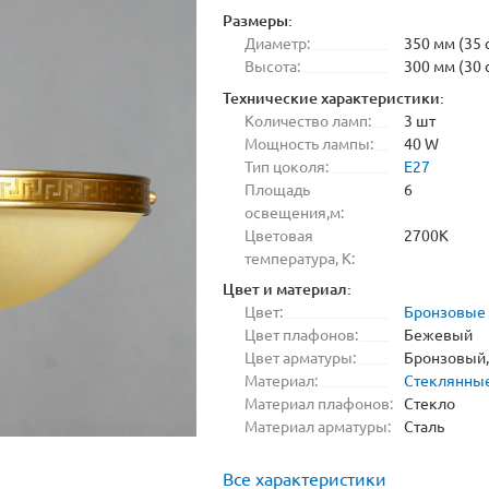
Размеры:
Диаметр:
350 мм (35 
Высота:
300 мм (30 
Технические характеристики:
Количество ламп:
3 шт
Мощность лампы:
40 W
Тип цоколя:
E27
Площадь
6
освещения,м:
Цветовая
2700K
температура, K:
Цвет и материал:
Цвет:
Бронзовые
Цвет плафонов:
Бежевый
Цвет арматуры:
Бронзовый
Материал:
Стеклянны
Материал плафонов:
Стекло
Материал арматуры:
Сталь
Все характеристики