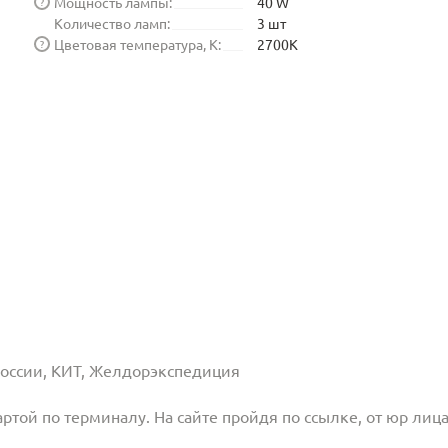
Мощность лампы:
40 W
?
Количество ламп:
3 шт
Цветовая температура, K:
2700K
?
 России, КИТ, Желдорэкспедиция
той по терминалу. На сайте пройдя по ссылке, от юр лица