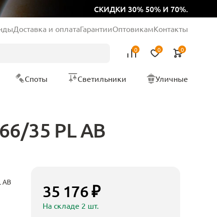
СКИДКИ 30% 50% И 70%.
нды
Доставка и оплата
Гарантии
Оптовикам
Контакты
0
0
0
Споты
Светильники
Уличные
66/35 PL AB
L AB
35 176 ₽
На складе 2 шт.