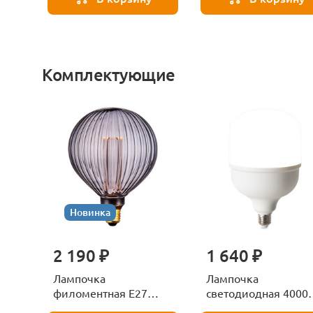
Комплектующие
Новинка
2 190 ₽
1 640 ₽
Лампочка
Лампочка
филоментная Е27
светодиодная 4000
Voltega Серия - 271
Е27 Voltega Серия -