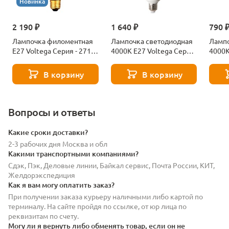
Новинка
2 190 ₽
1 640 ₽
790 
Лампочка филоментная
Лампочка светодиодная
Лампо
Е27 Voltega Серия - 271
4000К Е27 Voltega Серия
4000К
8529
- 271 8589
- 271
В корзину
В корзину
Вопросы и ответы
Какие сроки доставки?
2-3 рабочих дня Москва и обл
Какими транспортными компаниями?
Сдэк, Пэк, Деловые линии, Байкал сервис, Почта России, КИТ,
Желдорэкспедиция
Как я вам могу оплатить заказ?
При получении заказа курьеру наличными либо картой по
терминалу. На сайте пройдя по ссылке, от юр лица по
реквизитам по счету.
Могу ли я вернуть либо обменять товар, если он не