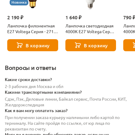
Новинка
2 190 ₽
1 640 ₽
790 
Лампочка филоментная
Лампочка светодиодная
Лампо
Е27 Voltega Серия - 271
4000К Е27 Voltega Серия
4000К
8529
- 271 8589
- 271
В корзину
В корзину
Вопросы и ответы
Какие сроки доставки?
2-3 рабочих дня Москва и обл
Какими транспортными компаниями?
Сдэк, Пэк, Деловые линии, Байкал сервис, Почта России, КИТ,
Желдорэкспедиция
Как я вам могу оплатить заказ?
При получении заказа курьеру наличными либо картой по
терминалу. На сайте пройдя по ссылке, от юр лица по
реквизитам по счету.
Могу ли я вернуть либо обменять товар, если он не