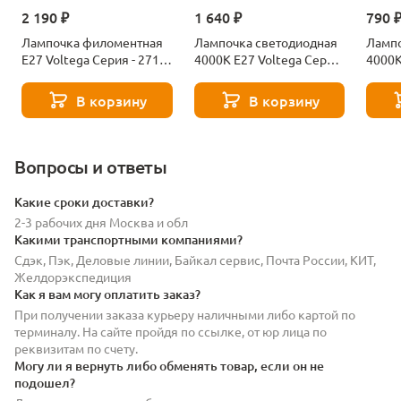
2 190 ₽
1 640 ₽
790 
Лампочка филоментная
Лампочка светодиодная
Лампо
Е27 Voltega Серия - 271
4000К Е27 Voltega Серия
4000К
8529
- 271 8589
- 271
В корзину
В корзину
Вопросы и ответы
Какие сроки доставки?
2-3 рабочих дня Москва и обл
Какими транспортными компаниями?
Сдэк, Пэк, Деловые линии, Байкал сервис, Почта России, КИТ,
Желдорэкспедиция
Как я вам могу оплатить заказ?
При получении заказа курьеру наличными либо картой по
терминалу. На сайте пройдя по ссылке, от юр лица по
реквизитам по счету.
Могу ли я вернуть либо обменять товар, если он не
подошел?