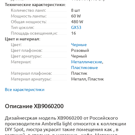
Технические характеристики:
Количество ламп:
8 шт
Мощность лампы:
60 W
Общая мощность:
480 W
Тип цоколя:
GX53
Площадь освещения,м:
16
Цвет и материал:
Цвет:
Черные
Цвет плафонов:
Розовый
Цвет арматуры:
Черный
Материал:
Металлические
,
Пластиковые
Материал плафонов:
Пластик
Материал арматуры:
Металл, Пластик
Все характеристики
Описание XB9060200
Дизайнесркая модель XB9060200 от Российского
производителя Ambrella light относится к коллекции
DIY Spot, люстра украсит такие помещения как , в
гостиной, в спальне, в магазине , кафе .Материал