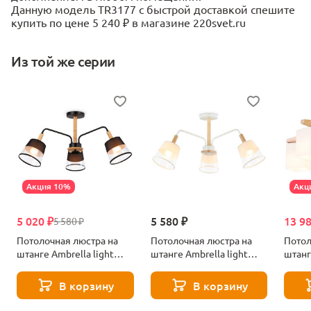
Данную модель TR3177 с быстрой доставкой спешите
купить по цене 5 240 ₽ в магазине 220svet.ru
Из той же серии
Акция 10%
Акц
5 020 ₽
5 580 ₽
13 9
5 580 ₽
Потолочная люстра на
Потолочная люстра на
Потол
штанге Ambrella light
штанге Ambrella light
штанг
Traditional TR4740
Traditional TR4737
Tradi
В корзину
В корзину