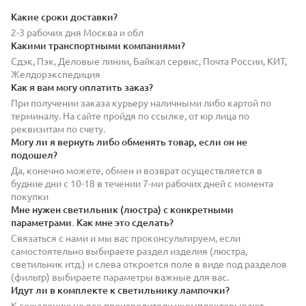
Какие сроки доставки?
2-3 рабочих дня Москва и обл
Какими транспортными компаниями?
Сдэк, Пэк, Деловые линии, Байкал сервис, Почта России, КИТ,
Желдорэкспедиция
Как я вам могу оплатить заказ?
При получении заказа курьеру наличными либо картой по
терминалу. На сайте пройдя по ссылке, от юр лица по
реквизитам по счету.
Могу ли я вернуть либо обменять товар, если он не
подошел?
Да, конечно можете, обмен и возврат осуществляется в
будние дни с 10-18 в течении 7-ми рабочих дней с момента
покупки
Мне нужен светильник (люстра) с конкретными
параметрами. Как мне это сделать?
Связаться с нами и мы вас проконсультируем, если
самостоятельно выбираете раздел изделия (люстра,
светильник итд.) и слева откроется поле в виде под разделов
(фильтр) выбираете параметры важные для вас.
Идут ли в комплекте к светильнику лампочки?
К сожалению не все производители укомплектовывают