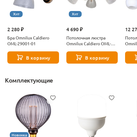
Хит
Хит
2 280 ₽
4 690 ₽
12 2
Бра Omnilux Caldiero
Потолочная люстра
Потол
OML-29001-01
Omnilux Caldiero OML-
Omnil
29007-03
25407
В корзину
В корзину
Комплектующие
Новинка