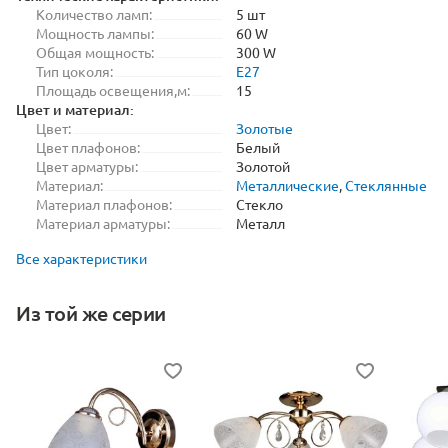
Количество ламп:
5 шт
Мощность лампы:
60 W
Общая мощность:
300 W
Тип цоколя:
E27
Площадь освещения,м:
15
Цвет и материал:
Цвет:
Золотые
Цвет плафонов:
Белый
Цвет арматуры:
Золотой
Материал:
Металлические
,
Стеклянные
Материал плафонов:
Стекло
Материал арматуры:
Металл
Все характеристики
Из той же серии