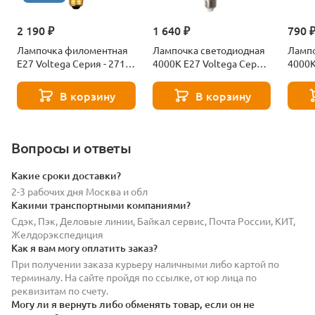
2 190 ₽
1 640 ₽
790 
Лампочка филоментная
Лампочка светодиодная
Лампо
Е27 Voltega Серия - 271
4000К Е27 Voltega Серия
4000К
8529
- 271 8589
- 271
В корзину
В корзину
Вопросы и ответы
Какие сроки доставки?
2-3 рабочих дня Москва и обл
Какими транспортными компаниями?
Сдэк, Пэк, Деловые линии, Байкал сервис, Почта России, КИТ,
Желдорэкспедиция
Как я вам могу оплатить заказ?
При получении заказа курьеру наличными либо картой по
терминалу. На сайте пройдя по ссылке, от юр лица по
реквизитам по счету.
Могу ли я вернуть либо обменять товар, если он не