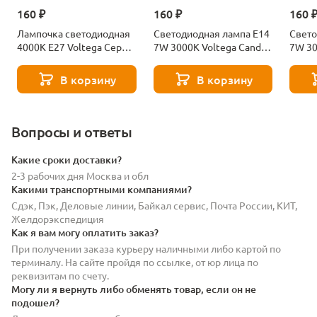
160 ₽
160 ₽
160 
Лампочка светодиодная
Светодиодная лампа E14
Свето
4000К Е27 Voltega Серия
7W 3000K Voltega Candle
7W 30
- 271 8585
7230
7242
В корзину
В корзину
Вопросы и ответы
Какие сроки доставки?
2-3 рабочих дня Москва и обл
Какими транспортными компаниями?
Сдэк, Пэк, Деловые линии, Байкал сервис, Почта России, КИТ,
Желдорэкспедиция
Как я вам могу оплатить заказ?
При получении заказа курьеру наличными либо картой по
терминалу. На сайте пройдя по ссылке, от юр лица по
реквизитам по счету.
Могу ли я вернуть либо обменять товар, если он не
подошел?