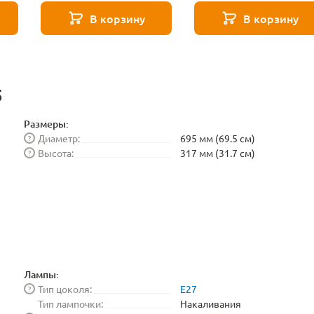
271 8587
271 8588
В корзину
В корзину
5
Размеры:
Диаметр:
695 мм (69.5 см)
?
Высота:
317 мм (31.7 см)
?
Лампы:
Тип цоколя:
E27
?
Тип лампочки:
Накаливания