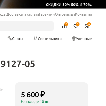
СКИДКИ 30% 50% И 70%.
нды
Доставка и оплата
Гарантии
Оптовикам
Контакты
0
0
0
Споты
Светильники
Уличные
29127-05
05
5 600 ₽
На складе 10 шт.