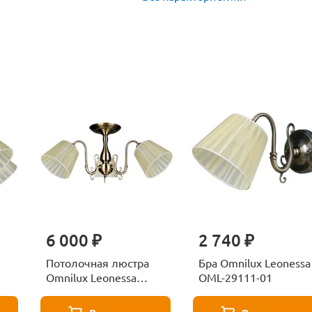
6 000 ₽
2 740 ₽
Потолочная люстра
Бра Omnilux Leonessa
Omnilux Leonessa
OML-29111-01
OML-29117-03