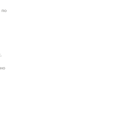
 по
.
жно