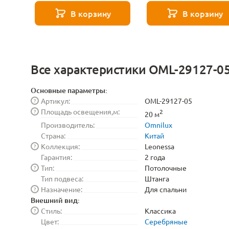
8529
271 8589
В корзину
В корзину
Все характеристики OML-29127-0
Основные параметры:
Артикул:
OML-29127-05
?
Площадь освещения,м:
?
2
20 м
Производитель:
Omnilux
Страна:
Китай
Коллекция:
Leonessa
?
Гарантия:
2 года
Тип:
Потолочные
?
Тип подвеса:
Штанга
Назначение:
Для спальни
?
Внешний вид:
Стиль:
Классика
?
Цвет:
Серебряные