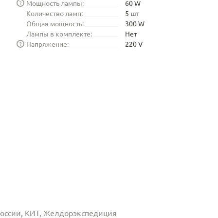
Мощность лампы:
60 W
?
Количество ламп:
5 шт
Общая мощность:
300 W
Лампы в комплекте:
Нет
Напряжение:
220 V
?
 России, КИТ, Желдорэкспедиция