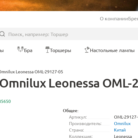
О компании
Бре
ры
Бра
Торшеры
Настольные лампы
Omnilux Leonessa OML-29127-05
Omnilux Leonessa OML-
85650
Общее:
Артикул:
OML-29127-
Производитель:
Omnilux
Страна:
Китай
Коллекция:
Leonessa