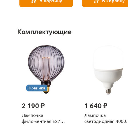
В корзину
В корзину
Комплектующие
Новинка
2 190 ₽
1 640 ₽
Лампочка
Лампочка
филоментная Е27
светодиодная 4000
Voltega Серия - 271
Е27 Voltega Серия -