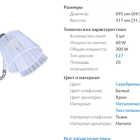
Размеры:
Диаметр:
695 мм (69.
Высота:
317 мм (31.
Технические характеристики:
Количество ламп:
5 шт
Мощность лампы:
60 W
Общая мощность:
300 W
Тип цоколя:
E27
Площадь
20
освещения,м:
Цвет и материал:
Цвет:
Серебряны
Цвет плафонов:
Белый
Цвет арматуры:
Хром
Материал:
Металличе
Текстильн
Материал плафонов:
Ткань
Материал арматуры:
Металл
Все характеристики