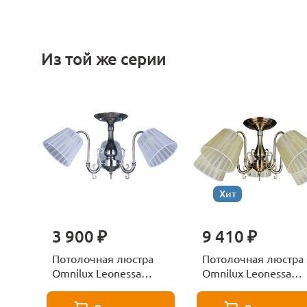
Из той же серии
Хит
3 900 ₽
9 410 ₽
Потолочная люстра
Потолочная люстра
Omnilux Leonessa
Omnilux Leonessa
OML-29127-03
OML-29117-05