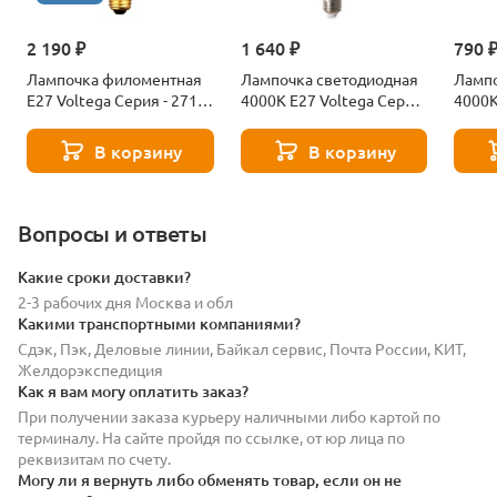
2 190 ₽
1 640 ₽
790 
Лампочка филоментная
Лампочка светодиодная
Лампо
Е27 Voltega Серия - 271
4000К Е27 Voltega Серия
4000К
8529
- 271 8589
- 271
В корзину
В корзину
Вопросы и ответы
Какие сроки доставки?
2-3 рабочих дня Москва и обл
Какими транспортными компаниями?
Сдэк, Пэк, Деловые линии, Байкал сервис, Почта России, КИТ,
Желдорэкспедиция
Как я вам могу оплатить заказ?
При получении заказа курьеру наличными либо картой по
терминалу. На сайте пройдя по ссылке, от юр лица по
реквизитам по счету.
Могу ли я вернуть либо обменять товар, если он не